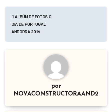
Navegación
ALBÚM DE FOTOS O
de
DIA DE PORTUGAL
entradas
ANDORRA 2016
por
NOVACONSTRUCTORAAND2