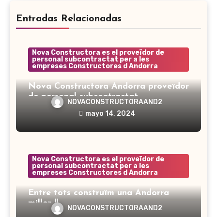
Entradas Relacionadas
Nova Constructora es el proveïdor de
personal subcontractat per a les
empreses Constructores d Andorra
Nova Constructora Andorra proveïdor
de personal subcontractat
NOVACONSTRUCTORAAND2
mayo 14, 2024
Nova Constructora es el proveïdor de
personal subcontractat per a les
empreses Constructores d Andorra
Entre tots construïm una Andorra
millor !!
NOVACONSTRUCTORAAND2