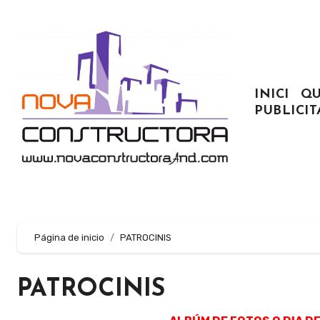
Ir
al
contenido
INICI
QU
PUBLICIT
Página de inicio
PATROCINIS
PATROCINIS